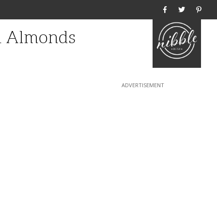
Home
th Almonds