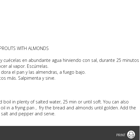
SPROUTS WITH ALMONDS
s y cuécelas en abundante agua hirviendo con sal, durante 25 minutos
er al vapor. Escúrrelas.
 dora el pan y las almendras, a fuego bajo.
tos más. Salpimenta y sirve.
boil in plenty of salted water, 25 min or until soft. You can also
il in a frying pan , fry the bread and almonds until golden. Add the
 salt and pepper and serve.
Print