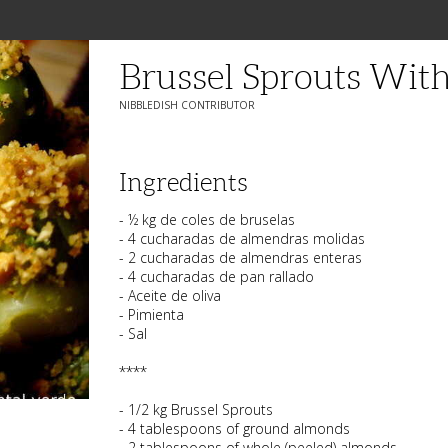
Brussel Sprouts Wi
NIBBLEDISH CONTRIBUTOR
Ingredients
- ½ kg de coles de bruselas
- 4 cucharadas de almendras molidas
- 2 cucharadas de almendras enteras
- 4 cucharadas de pan rallado
- Aceite de oliva
- Pimienta
- Sal
****
- 1/2 kg Brussel Sprouts
- 4 tablespoons of ground almonds
- 2 tablespoons of whole (peeled) almonds